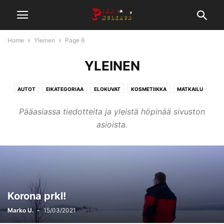
Home
Yleinen
Page 6
YLEINEN
AUTOT
EIKATEGORIAA
ELOKUVAT
KOSMETIIKKA
MATKAILU
MOOTTORIPYÖRÄT
MUSIIKKI
MUUT
NOSTETUT
PELIT
Pääasiassa tiedotteita ja yleistä höpinää sivuston
ROAD TRIP
RUOKA
TEKNIIKKA
URHEILU
UUTISET
VLOG
asioista.
YLEINEN
Korona prkl!
Marko U.
-
15/03/2021