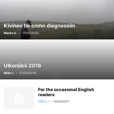
Kivinen tie crohn diagnoosiin
Marko U.
-
17/05/2020
Ulkonäkö 2016
Miika I.
-
03/06/2016
For the occasional English
readers
Miika I.
-
16/09/2011