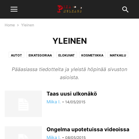
Home
Yleinen
YLEINEN
AUTOT
EIKATEGORIAA
ELOKUVAT
KOSMETIIKKA
MATKAILU
MOOTTORIPYÖRÄT
MUSIIKKI
MUUT
NOSTETUT
PELIT
Pääasiassa tiedotteita ja yleistä höpinää sivuston
ROAD TRIP
RUOKA
TEKNIIKKA
URHEILU
UUTISET
VLOG
asioista.
YLEINEN
Taas uusi ulkonäkö
Miika I.
-
14/05/2015
Ongelma upotetuissa videoissa
Miika I.
-
08/05/2015