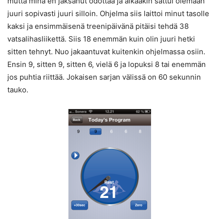
mutta minä en jaksanut odottaa ja aikaakin sattui olemaan
juuri sopivasti juuri silloin. Ohjelma siis laittoi minut tasolle
kaksi ja ensimmäisenä treenipäivänä pitäisi tehdä 38
vatsalihasliikettä. Siis 18 enemmän kuin olin juuri hetki
sitten tehnyt. Nuo jakaantuvat kuitenkin ohjelmassa osiin.
Ensin 9, sitten 9, sitten 6, vielä 6 ja lopuksi 8 tai enemmän
jos puhtia riittää. Jokaisen sarjan välissä on 60 sekunnin
tauko.