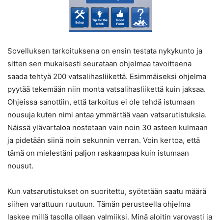
Sovelluksen tarkoituksena on ensin testata nykykunto ja
sitten sen mukaisesti seurataan ohjelmaa tavoitteena
saada tehtyä 200 vatsalihasliikettä. Esimmäiseksi ohjelma
pyytää tekemään niin monta vatsalihasliikettä kuin jaksaa.
Ohjeissa sanottiin, että tarkoitus ei ole tehdä istumaan
nousuja kuten nimi antaa ymmärtää vaan vatsarutistuksia.
Näissä ylävartaloa nostetaan vain noin 30 asteen kulmaan
ja pidetään siinä noin sekunnin verran. Voin kertoa, että
tämä on mielestäni paljon raskaampaa kuin istumaan
nousut.
Kun vatsarutistukset on suoritettu, syötetään saatu määrä
siihen varattuun ruutuun. Tämän perusteella ohjelma
laskee millä tasolla ollaan valmiiksi. Minä aloitin varovasti ja