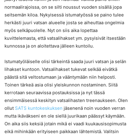
normaalirajoissa, on se silti noussut vuoden sisällä jopa
seitsemän kiloa. Nykyisessä istumatyössä se paino tulee
herkästi juuri vatsan alueelle josta se aiheuttaa ongelmia
myös selkäpuolelle. Nyt on siis aika lopettaa
kuvittelemasta, että vatsalihakset ym. pysyisivät itsestään
kunnossa ja on aloitettava jälleen kuntoilu.
Istumatyöläiselle olisi tärkeintä saada juuri vatsan ja selän
lihakset kuntoon. Vatsalihakset tukevat selkää eivätkä
päästä sitä veltostumaan ja vääntymään niin helposti.
Toinen tärkeä asia olisi yleiskunnon nostaminen. Siitä
kerrotaan seuraavissa postauksissa ja nyt tässä
ensimmäisessä keskityn vatsalihasten treenaukseen. Olen
ollut
SATS kuntokeskuksen
jäsenenä noin vuoden verran
mutta ikäväkseni en ole siellä juurikaan päässyt käymään.
On aika siis keksiä jotain mikä ei vaadi kuukausisopimusta
eikä mihinkään erityiseen paikkaan lähtemistä. Valitsin