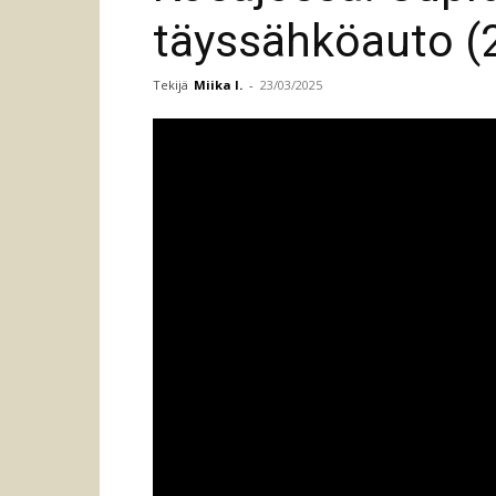
täyssähköauto (
Tekijä
Miika I.
-
23/03/2025