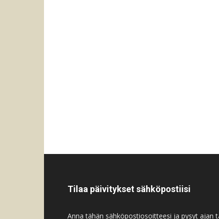
Tilaa päivitykset sähköpostiisi
Anna tähän sähköpostiosoitteesi ja pysyt ajan ta