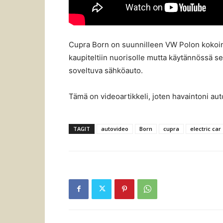
Cupra Born on suunnilleen VW Polon kokoin
kaupiteltiin nuorisolle mutta käytännössä s
soveltuva sähköauto.
Tämä on videoartikkeli, joten havaintoni auto
TAGIT
autovideo
Born
cupra
electric car