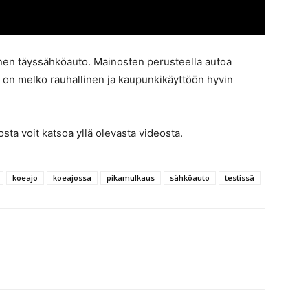
en täyssähköauto. Mainosten perusteella autoa
e on melko rauhallinen ja kaupunkikäyttöön hyvin
sta voit katsoa yllä olevasta videosta.
koeajo
koeajossa
pikamulkaus
sähköauto
testissä