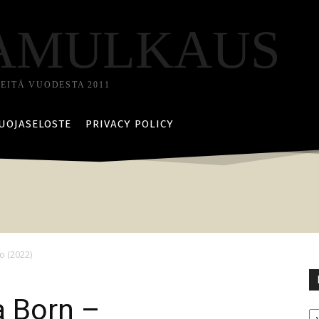
AMULKAUS
TEITÄ VUODESTA 2011
UOJASELOSTE
PRIVACY POLICY
o (2022)
a Born –
Ka