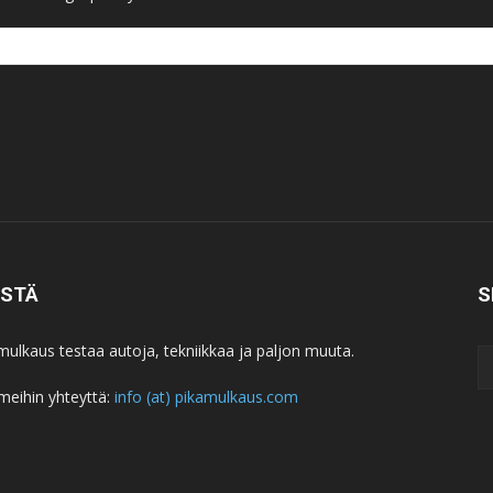
ISTÄ
S
mulkaus testaa autoja, tekniikkaa ja paljon muuta.
meihin yhteyttä:
info (at) pikamulkaus.com