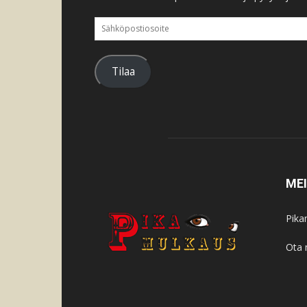
Sähköpostiosoite
Tilaa
ME
Pika
Ota 