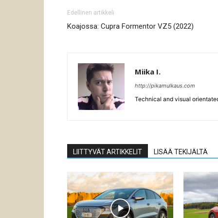
Edellinen artikkeli
Koajossa: Cupra Formentor VZ5 (2022)
Miika I.
http://pikamulkaus.com
Technical and visual orientate
LIITTYVÄT ARTIKKELIT
LISÄÄ TEKIJÄLTÄ