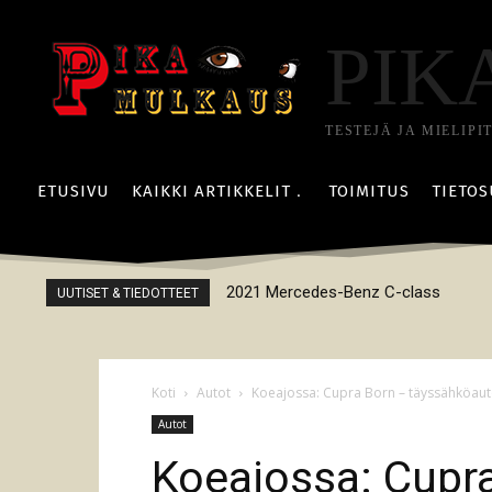
PIK
TESTEJÄ JA MIELIPI
ETUSIVU
KAIKKI ARTIKKELIT
TOIMITUS
TIETOS
2021 Mercedes-Benz C-class
UUTISET & TIEDOTTEET
Koti
Autot
Koeajossa: Cupra Born – täyssähköaut
Autot
Koeajossa: Cupr