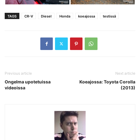
TAGS
CR-V
Diesel
Honda
koeajossa
testissä
Previous article
Next article
Ongelma upotetuissa
Koeajossa: Toyota Corolla
videoissa
(2013)