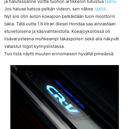
ja halutessanne voitte tuohon artikkeliin tutustua
täällä
.
Jos haluaa katsoa pelkän videon, sen näkee
täältä
.
Nyt siis otin auton koeajoon pelkästään tuon moottorin
takia. Tätä uutta 1.6 litran diesel Hondaa saa ainoastaan
etuvetoisena ja käsivaihteistolla. Koeajoyksilössä oli
lisävarusteena muhkeampi takaspoileri sekä alla näkyvät
valaistut logot kynnyslistassa.
Tuo lista näytti muuten erinomaisen hyvältä pimeässä.