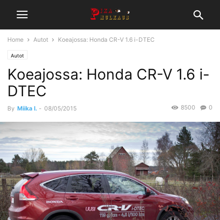
Home
Autot
Koeajossa: Honda CR-V 1.6 i-DTEC
Autot
Koeajossa: Honda CR-V 1.6 i-
DTEC
8500
0
By
Miika I.
-
08/05/2015