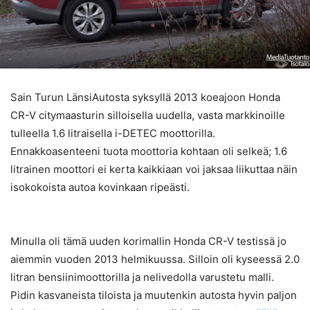
Sain Turun LänsiAutosta syksyllä 2013 koeajoon Honda
CR-V citymaasturin silloisella uudella, vasta markkinoille
tulleella 1.6 litraisella i-DETEC moottorilla.
Ennakkoasenteeni tuota moottoria kohtaan oli selkeä; 1.6
litrainen moottori ei kerta kaikkiaan voi jaksaa liikuttaa näin
isokokoista autoa kovinkaan ripeästi.
Minulla oli tämä uuden korimallin Honda CR-V testissä jo
aiemmin vuoden 2013 helmikuussa. Silloin oli kyseessä 2.0
litran bensiinimoottorilla ja nelivedolla varustetu malli.
Pidin kasvaneista tiloista ja muutenkin autosta hyvin paljon