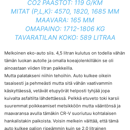
CO2 PÄÄSTÖT: 119 G/KM
MITAT (P,L,K): 4570, 1820, 1685 MM
MAAVARA: 165 MM
OMAPAINO: 1712-1806 KG
TAVARATILAN KOKO: 589 LITRAA
Melkoinen eko-auto siis. 4,5 litran kulutus on todella vähän
tämän luokan autolle ja omalla koeajolenkilläkin se oli
ainoastaan viiden litran paikkeilla.
Mutta palatakseni niihin tehoihin. Auto kulkee oikein
tasaisesti ja pehmeästi mutta sitä vähän vaativammin
käskyttäessä, vetävät etupyörät helposti tyhjää jopa
kuivalta asfaltilta lähdettäessä. Pelkkä etuveto toki karsii
suuremmat poikkeamiset metsikköön mutta vääntönsä ja
maavaransa avulla tämäkin CR-V suoriutuu kohtalaisen
hankalistakin paikoista. Voisin melkein väittää, että tämä
auto kulkee paljon ripeämmin kuin se 2.0 litrainen