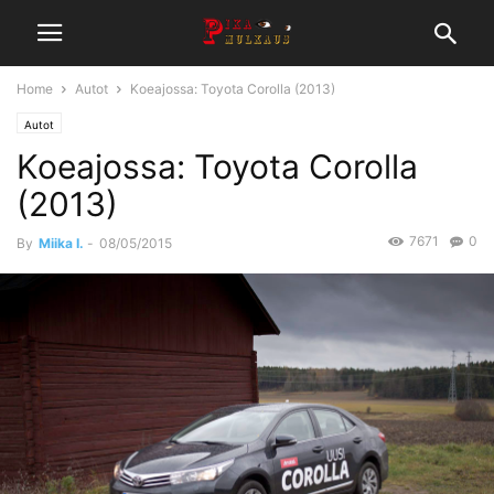
Home
Autot
Koeajossa: Toyota Corolla (2013)
Autot
Koeajossa: Toyota Corolla
(2013)
7671
0
By
Miika I.
-
08/05/2015