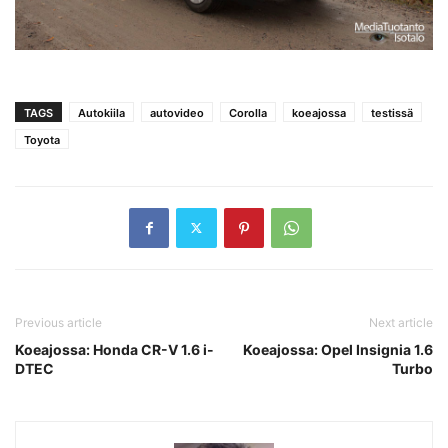
TAGS
Autokiila
autovideo
Corolla
koeajossa
testissä
Toyota
Previous article
Next article
Koeajossa: Honda CR-V 1.6 i-
Koeajossa: Opel Insignia 1.6
DTEC
Turbo