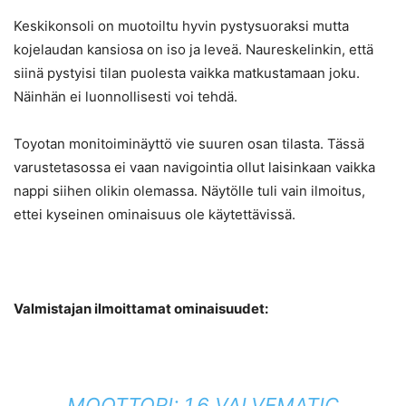
Keskikonsoli on muotoiltu hyvin pystysuoraksi mutta
kojelaudan kansiosa on iso ja leveä. Naureskelinkin, että
siinä pystyisi tilan puolesta vaikka matkustamaan joku.
Näinhän ei luonnollisesti voi tehdä.
Toyotan monitoiminäyttö vie suuren osan tilasta. Tässä
varustetasossa ei vaan navigointia ollut laisinkaan vaikka
nappi siihen olikin olemassa. Näytölle tuli vain ilmoitus,
ettei kyseinen ominaisuus ole käytettävissä.
Valmistajan ilmoittamat ominaisuudet:
MOOTTORI: 1.6 VALVEMATIC