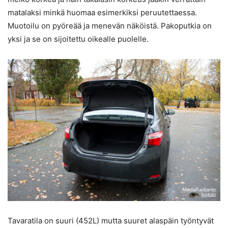
matalaksi minkä huomaa esimerkiksi peruutettaessa.
Muotoilu on pyöreää ja menevän näköistä. Pakoputkia on
yksi ja se on sijoitettu oikealle puolelle.
Tavaratila on suuri (452L) mutta suuret alaspäin työntyvät