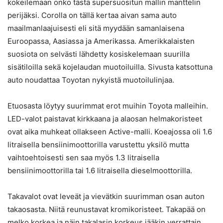
kokeilemaan onko tästä supersuositun mallin manttelin
perijäksi. Corolla on tällä kertaa aivan sama auto
maailmanlaajuisesti eli sitä myydään samanlaisena
Euroopassa, Aasiassa ja Amerikassa. Amerikkalaisten
suosiota on selvästi lähdetty kosiskelemaan suurilla
sisätiloilla sekä kojelaudan muotoiluilla. Sivusta katsottuna
auto noudattaa Toyotan nykyistä muotoilulinjaa.
Etuosasta löytyy suurimmat erot muihin Toyota malleihin.
LED-valot paistavat kirkkaana ja alaosan helmakoristeet
ovat aika muhkeat ollakseen Active-malli. Koeajossa oli 1.6
litraisella bensiinimoottorilla varustettu yksilö mutta
vaihtoehtoisesti sen saa myös 1.3 litraisella
bensiinimoottorilla tai 1.6 litraisella dieselmoottorilla.
Takavalot ovat leveät ja vievätkin suurimman osan auton
takaosasta. Niitä reunustavat kromikoristeet. Takapää on
melko korkea ja näin takalasin korkeus jääkin verrattain