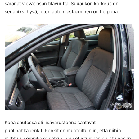
saranat vievät osan tilavuutta. Suuaukon korkeus on
sedaniksi hyvä, joten auton lastaaminen on helppoa.
Koeajoautossa oli lisävarusteena saatavat
puolinahkapenkit. Penkit on muotoiltu niin, että niihin
mahtuu isompikokoisetkin ihmiset istumaan eli istuinosan