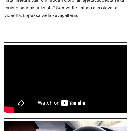
Mitä mieltä sitten olin uuden Corollan ajettavuudesta sekä
muista ominaisuuksista? Sen voitte katsoa alla olevalta
videolta. Lopussa vielä kuvagalleria.