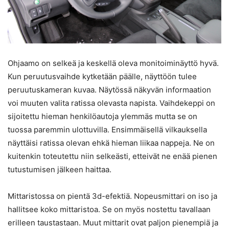
Ohjaamo on selkeä ja keskellä oleva monitoiminäyttö hyvä.
Kun peruutusvaihde kytketään päälle, näyttöön tulee
peruutuskameran kuvaa. Näytössä näkyvän informaation
voi muuten valita ratissa olevasta napista. Vaihdekeppi on
sijoitettu hieman henkilöautoja ylemmäs mutta se on
tuossa paremmin ulottuvilla. Ensimmäisellä vilkauksella
näyttäisi ratissa olevan ehkä hieman liikaa nappeja. Ne on
kuitenkin toteutettu niin selkeästi, etteivät ne enää pienen
tutustumisen jälkeen haittaa.
Mittaristossa on pientä 3d-efektiä. Nopeusmittari on iso ja
hallitsee koko mittaristoa. Se on myös nostettu tavallaan
erilleen taustastaan. Muut mittarit ovat paljon pienempiä ja