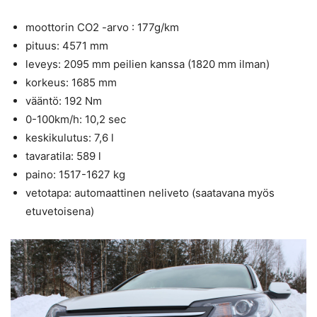
moottorin CO2 -arvo : 177g/km
pituus: 4571 mm
leveys: 2095 mm peilien kanssa (1820 mm ilman)
korkeus: 1685 mm
vääntö: 192 Nm
0-100km/h: 10,2 sec
keskikulutus: 7,6 l
tavaratila: 589 l
paino: 1517-1627 kg
vetotapa: automaattinen neliveto (saatavana myös
etuvetoisena)