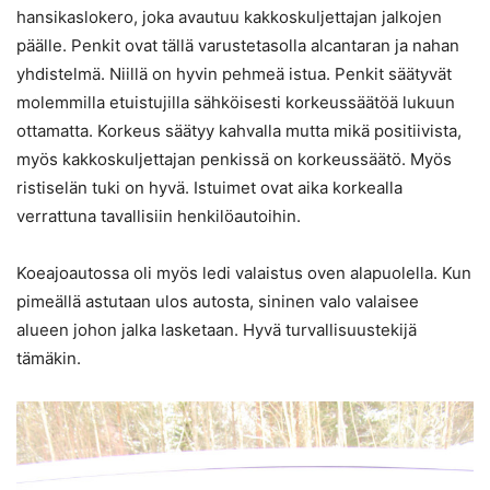
hansikaslokero, joka avautuu kakkoskuljettajan jalkojen
päälle. Penkit ovat tällä varustetasolla alcantaran ja nahan
yhdistelmä. Niillä on hyvin pehmeä istua. Penkit säätyvät
molemmilla etuistujilla sähköisesti korkeussäätöä lukuun
ottamatta. Korkeus säätyy kahvalla mutta mikä positiivista,
myös kakkoskuljettajan penkissä on korkeussäätö. Myös
ristiselän tuki on hyvä. Istuimet ovat aika korkealla
verrattuna tavallisiin henkilöautoihin.
Koeajoautossa oli myös ledi valaistus oven alapuolella. Kun
pimeällä astutaan ulos autosta, sininen valo valaisee
alueen johon jalka lasketaan. Hyvä turvallisuustekijä
tämäkin.