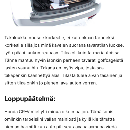
Takaluukku nousee korkealle, ei kuitenkaan tarpeeksi
korkealle sillä jos minä kävelen suorana tavaratilan luokse,
lyön pääni luukun reunaan. Tilaa oli kuin farmariautoissa.
Tänne mahtuu hyvin isonkin perheen tavarat, golfbägeistä
lasten vaunuihin. Takana on myös vipu, josta saa
takapenkin käännettyä alas. Tilasta tulee aivan tasainen ja
sitten tilaa onkin jo pienen lava-auton verran.
Loppupäätelmä:
Honda CR-V miellytti minua oikein paljon. Tämä sopisi
omiinkin tarpeisiini vallan mainiosti ja kyllä kieltämättä
hieman harmitti kun auto piti seuraavana aamuna viedä