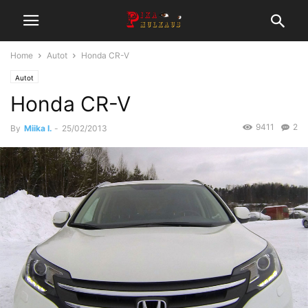
Home
Autot
Honda CR-V
Autot
Honda CR-V
9411
2
By
Miika I.
-
25/02/2013