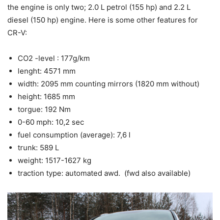
the engine is only two; 2.0 L petrol (155 hp) and 2.2 L
diesel (150 hp) engine. Here is some other features for
CR-V:
CO2 -level : 177g/km
lenght: 4571 mm
width: 2095 mm counting mirrors (1820 mm without)
height: 1685 mm
torgue: 192 Nm
0-60 mph: 10,2 sec
fuel consumption (average): 7,6 l
trunk: 589 L
weight: 1517-1627 kg
traction type: automated awd. (fwd also available)