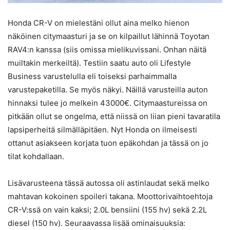
Honda CR-V on mielestäni ollut aina melko hienon
näköinen citymaasturi ja se on kilpaillut lähinnä Toyotan
RAV4:n kanssa (siis omissa mielikuvissani. Onhan näitä
muiltakin merkeiltä). Testiin saatu auto oli Lifestyle
Business varustelulla eli toiseksi parhaimmalla
varustepaketilla. Se myös näkyi. Näillä varusteilla auton
hinnaksi tulee jo melkein 43000€. Citymaastureissa on
pitkään ollut se ongelma, että niissä on liian pieni tavaratila
lapsiperheitä silmälläpitäen. Nyt Honda on ilmeisesti
ottanut asiakseen korjata tuon epäkohdan ja tässä on jo
tilat kohdallaan.
Lisävarusteena tässä autossa oli astinlaudat sekä melko
mahtavan kokoinen spoileri takana. Moottorivaihtoehtoja
CR-V:ssä on vain kaksi; 2.0L bensiini (155 hv) sekä 2.2L
diesel (150 hv). Seuraavassa lisää ominaisuuksia: