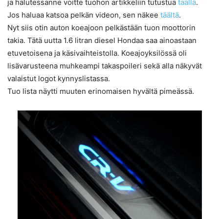
ja halutessanne voitte tuohon artikkeliin tutustua
täällä
.
Jos haluaa katsoa pelkän videon, sen näkee
täältä
.
Nyt siis otin auton koeajoon pelkästään tuon moottorin
takia. Tätä uutta 1.6 litran diesel Hondaa saa ainoastaan
etuvetoisena ja käsivaihteistolla. Koeajoyksilössä oli
lisävarusteena muhkeampi takaspoileri sekä alla näkyvät
valaistut logot kynnyslistassa.
Tuo lista näytti muuten erinomaisen hyvältä pimeässä.