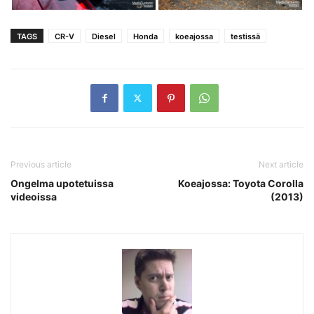
TAGS
CR-V
Diesel
Honda
koeajossa
testissä
Previous article
Next article
Ongelma upotetuissa
Koeajossa: Toyota Corolla
videoissa
(2013)