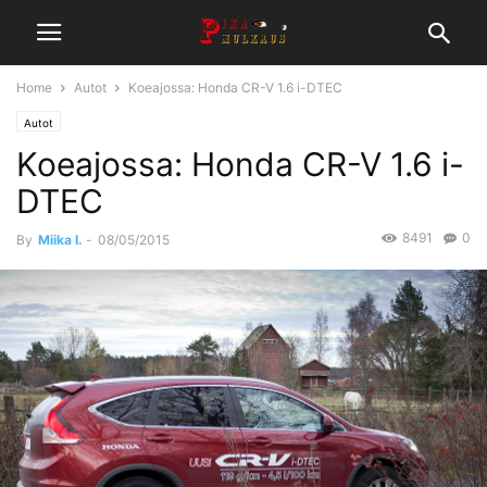
Home
Autot
Koeajossa: Honda CR-V 1.6 i-DTEC
Autot
Koeajossa: Honda CR-V 1.6 i-
DTEC
8491
0
By
Miika I.
-
08/05/2015