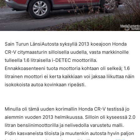
Sain Turun LänsiAutosta syksyllä 2013 koeajoon Honda
CR-V citymaasturin silloisella uudella, vasta markkinoille
tulleella 1.6 litraisella i-DETEC moottorilla.
Ennakkoasenteeni tuota moottoria kohtaan oli selkeä; 1.6
litrainen moottori ei kerta kaikkiaan voi jaksaa liikuttaa näin
isokokoista autoa kovinkaan ripeästi.
Minulla oli tämä uuden korimallin Honda CR-V testissä jo
aiemmin vuoden 2013 helmikuussa. Silloin oli kyseessä 2.0
litran bensiinimoottorilla ja nelivedolla varustetu malli.
Pidin kasvaneista tiloista ja muutenkin autosta hyvin paljon