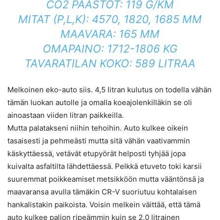
CO2 PÄÄSTÖT: 119 G/KM
MITAT (P,L,K): 4570, 1820, 1685 MM
MAAVARA: 165 MM
OMAPAINO: 1712-1806 KG
TAVARATILAN KOKO: 589 LITRAA
Melkoinen eko-auto siis. 4,5 litran kulutus on todella vähän
tämän luokan autolle ja omalla koeajolenkilläkin se oli
ainoastaan viiden litran paikkeilla.
Mutta palatakseni niihin tehoihin. Auto kulkee oikein
tasaisesti ja pehmeästi mutta sitä vähän vaativammin
käskyttäessä, vetävät etupyörät helposti tyhjää jopa
kuivalta asfaltilta lähdettäessä. Pelkkä etuveto toki karsii
suuremmat poikkeamiset metsikköön mutta vääntönsä ja
maavaransa avulla tämäkin CR-V suoriutuu kohtalaisen
hankalistakin paikoista. Voisin melkein väittää, että tämä
auto kulkee paljon ripeämmin kuin se 2.0 litrainen