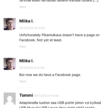
tarvitse edes harrastaa tabletin kanssa tutuksi […]
Reply
Miika I.
03/10/2012 At 12:33
Unfortunately Pikamulkaus doesn’t have a page on
Facebook. Not yet at least.
Reply
Miika I.
12/10/2012 At 23:16
But now we do have a Facebook page.
Reply
Tommi
18/11/2012 At 10:49
Adaptereilla tuohon saa USB portin johon voi kytkeä
USB tikun tai USB Levyn (levy tosin pitää saada