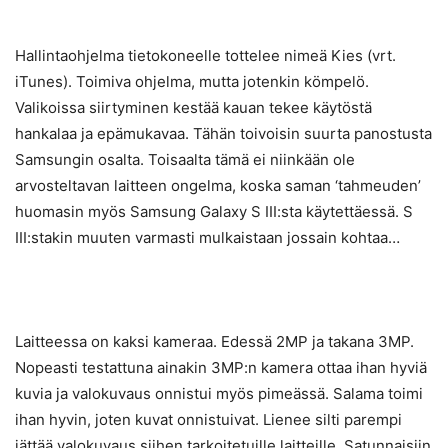
Hallintaohjelma tietokoneelle tottelee nimeä Kies (vrt.
iTunes). Toimiva ohjelma, mutta jotenkin kömpelö.
Valikoissa siirtyminen kestää kauan tekee käytöstä
hankalaa ja epämukavaa. Tähän toivoisin suurta panostusta
Samsungin osalta. Toisaalta tämä ei niinkään ole
arvosteltavan laitteen ongelma, koska saman ‘tahmeuden’
huomasin myös Samsung Galaxy S III:sta käytettäessä. S
III:stakin muuten varmasti mulkaistaan jossain kohtaa…
Laitteessa on kaksi kameraa. Edessä 2MP ja takana 3MP.
Nopeasti testattuna ainakin 3MP:n kamera ottaa ihan hyviä
kuvia ja valokuvaus onnistui myös pimeässä. Salama toimi
ihan hyvin, joten kuvat onnistuivat. Lienee silti parempi
jättää valokuvaus siihen tarkoitetuille laitteille. Satunnaisiin