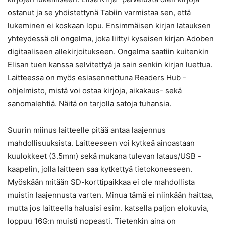
ostanut ja se yhdistettynä Tabiin varmistaa sen, että
lukeminen ei koskaan lopu. Ensimmäisen kirjan latauksen
yhteydessä oli ongelma, joka liittyi kyseisen kirjan Adoben
digitaaliseen allekirjoitukseen. Ongelma saatiin kuitenkin
Elisan tuen kanssa selvitettyä ja sain senkin kirjan luettua.
Laitteessa on myös esiasennettuna Readers Hub -
ohjelmisto, mistä voi ostaa kirjoja, aikakaus- sekä
sanomalehtiä. Näitä on tarjolla satoja tuhansia.
Suurin miinus laitteelle pitää antaa laajennus
mahdollisuuksista. Laitteeseen voi kytkeä ainoastaan
kuulokkeet (3.5mm) sekä mukana tulevan lataus/USB -
kaapelin, jolla laitteen saa kytkettyä tietokoneeseen.
Myöskään mitään SD-korttipaikkaa ei ole mahdollista
muistin laajennusta varten. Minua tämä ei niinkään haittaa,
mutta jos laitteella haluaisi esim. katsella paljon elokuvia,
loppuu 16G:n muisti nopeasti. Tietenkin aina on