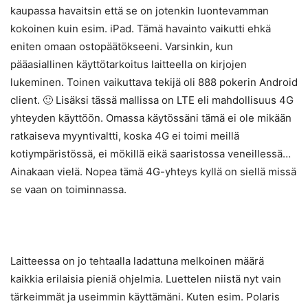
kaupassa havaitsin että se on jotenkin luontevamman
kokoinen kuin esim. iPad. Tämä havainto vaikutti ehkä
eniten omaan ostopäätökseeni. Varsinkin, kun
pääasiallinen käyttötarkoitus laitteella on kirjojen
lukeminen. Toinen vaikuttava tekijä oli 888 pokerin Android
client. 🙂 Lisäksi tässä mallissa on LTE eli mahdollisuus 4G
yhteyden käyttöön. Omassa käytössäni tämä ei ole mikään
ratkaiseva myyntivaltti, koska 4G ei toimi meillä
kotiympäristössä, ei mökillä eikä saaristossa veneillessä…
Ainakaan vielä. Nopea tämä 4G-yhteys kyllä on siellä missä
se vaan on toiminnassa.
Laitteessa on jo tehtaalla ladattuna melkoinen määrä
kaikkia erilaisia pieniä ohjelmia. Luettelen niistä nyt vain
tärkeimmät ja useimmin käyttämäni. Kuten esim. Polaris