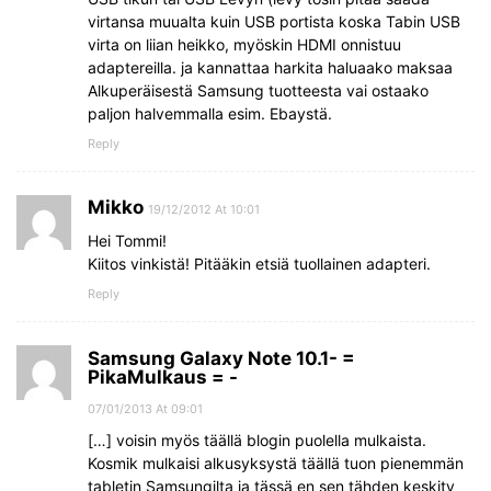
virtansa muualta kuin USB portista koska Tabin USB
virta on liian heikko, myöskin HDMI onnistuu
adaptereilla. ja kannattaa harkita haluaako maksaa
Alkuperäisestä Samsung tuotteesta vai ostaako
paljon halvemmalla esim. Ebaystä.
Reply
Mikko
19/12/2012 At 10:01
Hei Tommi!
Kiitos vinkistä! Pitääkin etsiä tuollainen adapteri.
Reply
Samsung Galaxy Note 10.1- =
PikaMulkaus = -
07/01/2013 At 09:01
[…] voisin myös täällä blogin puolella mulkaista.
Kosmik mulkaisi alkusyksystä täällä tuon pienemmän
tabletin Samsungilta ja tässä en sen tähden keskity