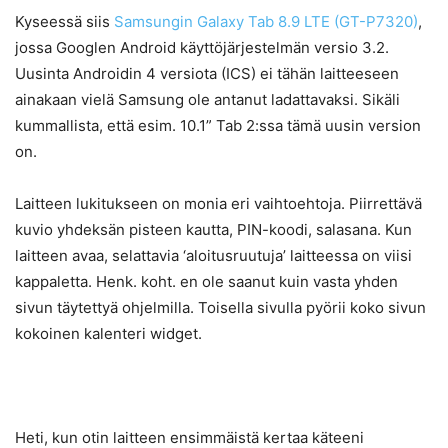
Kyseessä siis
Samsungin Galaxy Tab 8.9 LTE (GT-P7320)
,
jossa Googlen Android käyttöjärjestelmän versio 3.2.
Uusinta Androidin 4 versiota (ICS) ei tähän laitteeseen
ainakaan vielä Samsung ole antanut ladattavaksi. Sikäli
kummallista, että esim. 10.1” Tab 2:ssa tämä uusin version
on.
Laitteen lukitukseen on monia eri vaihtoehtoja. Piirrettävä
kuvio yhdeksän pisteen kautta, PIN-koodi, salasana. Kun
laitteen avaa, selattavia ‘aloitusruutuja’ laitteessa on viisi
kappaletta. Henk. koht. en ole saanut kuin vasta yhden
sivun täytettyä ohjelmilla. Toisella sivulla pyörii koko sivun
kokoinen kalenteri widget.
Heti, kun otin laitteen ensimmäistä kertaa käteeni