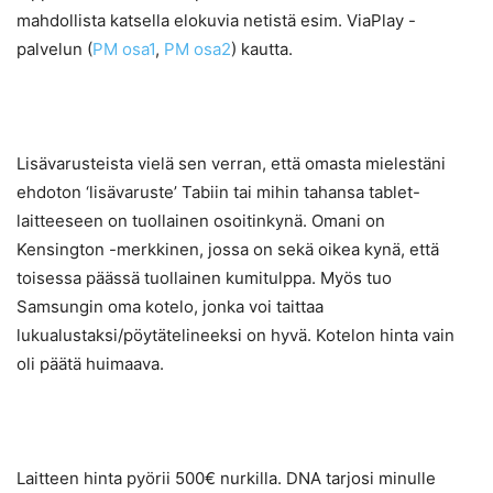
mahdollista katsella elokuvia netistä esim. ViaPlay -
palvelun (
PM osa1
,
PM osa2
) kautta.
Lisävarusteista vielä sen verran, että omasta mielestäni
ehdoton ‘lisävaruste’ Tabiin tai mihin tahansa tablet-
laitteeseen on tuollainen osoitinkynä. Omani on
Kensington -merkkinen, jossa on sekä oikea kynä, että
toisessa päässä tuollainen kumitulppa. Myös tuo
Samsungin oma kotelo, jonka voi taittaa
lukualustaksi/pöytätelineeksi on hyvä. Kotelon hinta vain
oli päätä huimaava.
Laitteen hinta pyörii 500€ nurkilla. DNA tarjosi minulle