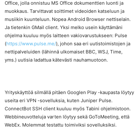
Office, jolla onnistuu MS Office dokumenttien luonti ja
muokkaus. Tarvittavat soittimet videoiden katseluun ja
musiikin kuunteluun. Nopea Android Browser nettiselain.
Ja tietenkin GMail client. Yksi melko usein käyttämäni
ohjelma kuuluu myös laitteen vakiovarustukseen: Pulse
(
https://www.pulse.me/
), johon saa eri uutistoimistojen ja
nettipalveluiden (lähinnä ulkomaiset BBC, WSJ, Time,
yms.) uutisia ladattua kätevästi nauhamuotoon.
Yrityskäyttöä silmällä pitäen Googlen Play -kaupasta löytyy
useita eri VPN -sovelluksia, kuten Juniper Pulse.
ConnectBot SSH client kuuluu myös Tabini ohjelmistoon.
Webbineuvotteluja varten löytyy sekä GoToMeeting, että
WebEx. Molemmat testattu toimiviksi sovelluksiksi.