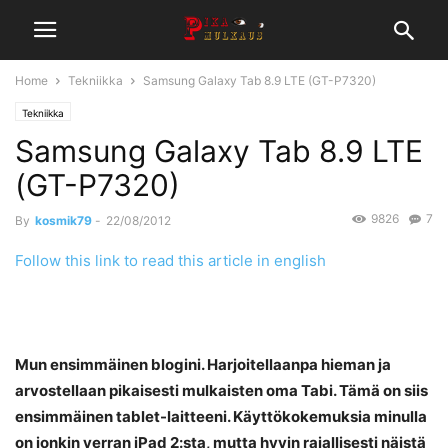
Home
Tekniikka
Samsung Galaxy Tab 8.9 LTE (GT-P7320)
Tekniikka
Samsung Galaxy Tab 8.9 LTE
(GT-P7320)
9826
7
By
kosmik79
-
22/08/2012
Follow this link to read this article in english
Mun ensimmäinen blogini. Harjoitellaanpa hieman ja
arvostellaan pikaisesti mulkaisten oma Tabi. Tämä on siis
ensimmäinen tablet-laitteeni. Käyttökokemuksia minulla
on jonkin verran iPad 2:sta, mutta hyvin rajallisesti näistä