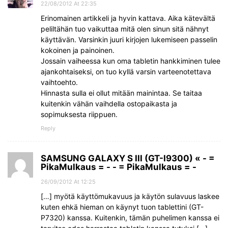
22/08/2012 At 22:35
Erinomainen artikkeli ja hyvin kattava. Aika kätevältä
peliltähän tuo vaikuttaa mitä olen sinun sitä nähnyt
käyttävän. Varsinkin juuri kirjojen lukemiseen passelin
kokoinen ja painoinen.
Jossain vaiheessa kun oma tabletin hankkiminen tulee
ajankohtaiseksi, on tuo kyllä varsin varteenotettava
vaihtoehto.
Hinnasta sulla ei ollut mitään mainintaa. Se taitaa
kuitenkin vähän vaihdella ostopaikasta ja
sopimuksesta riippuen.
Reply
SAMSUNG GALAXY S III (GT-I9300) « - =
PikaMulkaus = - - = PikaMulkaus = -
26/09/2012 At 12:25
[…] myötä käyttömukavuus ja käytön sulavuus laskee
kuten ehkä hieman on käynyt tuon tablettini (GT-
P7320) kanssa. Kuitenkin, tämän puhelimen kanssa ei