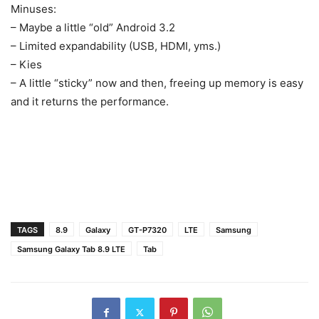
Minuses:
– Maybe a little “old” Android 3.2
– Limited expandability (USB, HDMI, yms.)
– Kies
– A little “sticky” now and then, freeing up memory is easy
and it returns the performance.
TAGS
8.9
Galaxy
GT-P7320
LTE
Samsung
Samsung Galaxy Tab 8.9 LTE
Tab