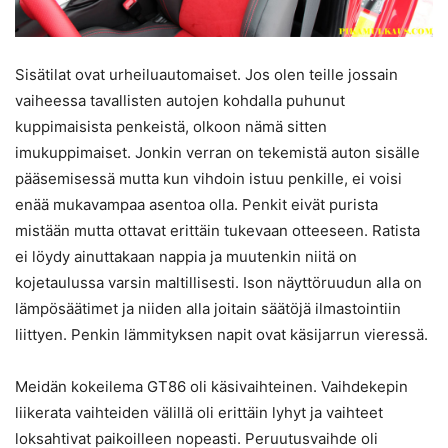
Sisätilat ovat urheiluautomaiset. Jos olen teille jossain
vaiheessa tavallisten autojen kohdalla puhunut
kuppimaisista penkeistä, olkoon nämä sitten
imukuppimaiset. Jonkin verran on tekemistä auton sisälle
pääsemisessä mutta kun vihdoin istuu penkille, ei voisi
enää mukavampaa asentoa olla. Penkit eivät purista
mistään mutta ottavat erittäin tukevaan otteeseen. Ratista
ei löydy ainuttakaan nappia ja muutenkin niitä on
kojetaulussa varsin maltillisesti. Ison näyttöruudun alla on
lämpösäätimet ja niiden alla joitain säätöjä ilmastointiin
liittyen. Penkin lämmityksen napit ovat käsijarrun vieressä.
Meidän kokeilema GT86 oli käsivaihteinen. Vaihdekepin
liikerata vaihteiden välillä oli erittäin lyhyt ja vaihteet
loksahtivat paikoilleen nopeasti. Peruutusvaihde oli