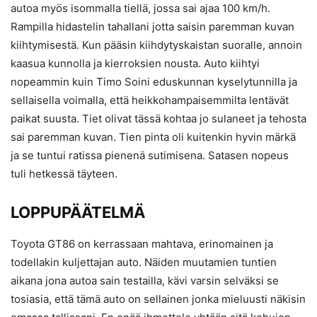
autoa myös isommalla tiellä, jossa sai ajaa 100 km/h.
Rampilla hidastelin tahallani jotta saisin paremman kuvan
kiihtymisestä. Kun pääsin kiihdytyskaistan suoralle, annoin
kaasua kunnolla ja kierroksien nousta. Auto kiihtyi
nopeammin kuin Timo Soini eduskunnan kyselytunnilla ja
sellaisella voimalla, että heikkohampaisemmilta lentävät
paikat suusta. Tiet olivat tässä kohtaa jo sulaneet ja tehosta
sai paremman kuvan. Tien pinta oli kuitenkin hyvin märkä
ja se tuntui ratissa pienenä sutimisena. Satasen nopeus
tuli hetkessä täyteen.
LOPPUPÄÄTELMÄ
Toyota GT86 on kerrassaan mahtava, erinomainen ja
todellakin kuljettajan auto. Näiden muutamien tuntien
aikana jona autoa sain testailla, kävi varsin selväksi se
tosiasia, että tämä auto on sellainen jonka mieluusti näkisin