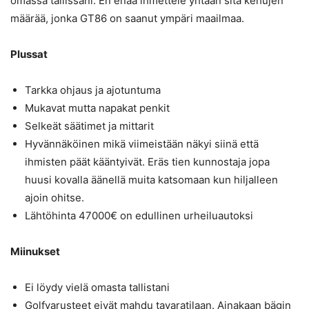
omassa tallissani. En enää ihmettele yhtään sitä kehujen
määrää, jonka GT86 on saanut ympäri maailmaa.
Plussat
Tarkka ohjaus ja ajotuntuma
Mukavat mutta napakat penkit
Selkeät säätimet ja mittarit
Hyvännäköinen mikä viimeistään näkyi siinä että
ihmisten päät kääntyivät. Eräs tien kunnostaja jopa
huusi kovalla äänellä muita katsomaan kun hiljalleen
ajoin ohitse.
Lähtöhinta 47000€ on edullinen urheiluautoksi
Miinukset
Ei löydy vielä omasta tallistani
Golfvarusteet eivät mahdu tavaratilaan. Ainakaan bägin