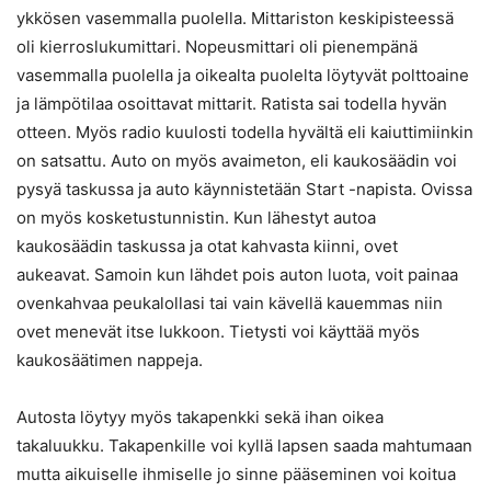
ykkösen vasemmalla puolella. Mittariston keskipisteessä
oli kierroslukumittari. Nopeusmittari oli pienempänä
vasemmalla puolella ja oikealta puolelta löytyvät polttoaine
ja lämpötilaa osoittavat mittarit. Ratista sai todella hyvän
otteen. Myös radio kuulosti todella hyvältä eli kaiuttimiinkin
on satsattu. Auto on myös avaimeton, eli kaukosäädin voi
pysyä taskussa ja auto käynnistetään Start -napista. Ovissa
on myös kosketustunnistin. Kun lähestyt autoa
kaukosäädin taskussa ja otat kahvasta kiinni, ovet
aukeavat. Samoin kun lähdet pois auton luota, voit painaa
ovenkahvaa peukalollasi tai vain kävellä kauemmas niin
ovet menevät itse lukkoon. Tietysti voi käyttää myös
kaukosäätimen nappeja.
Autosta löytyy myös takapenkki sekä ihan oikea
takaluukku. Takapenkille voi kyllä lapsen saada mahtumaan
mutta aikuiselle ihmiselle jo sinne pääseminen voi koitua