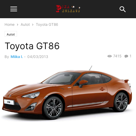
Home
Autot
Toyota GT86
Autot
Toyota GT86
7415
1
By
Miika I.
-
04/03/2013