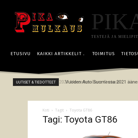
PIK
TESTEJÄ JA MIELIPI
ETUSIVU
KAIKKI ARTIKKELIT
TOIMITUS
TIETOS
2021 Mercedes-Benz C-class
Vuoden Auto Suomessa 2021 äänes
UUTISET & TIEDOTTEET
Koti
Tagit
Toyota GT86
Tagi: Toyota GT86