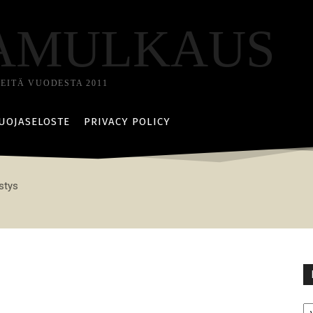
AMULKAUS
TEITÄ VUODESTA 2011
UOJASELOSTE
PRIVACY POLICY
tys
Ka