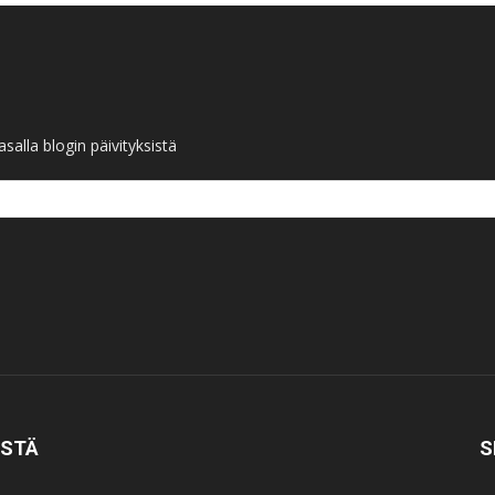
salla blogin päivityksistä
ISTÄ
S