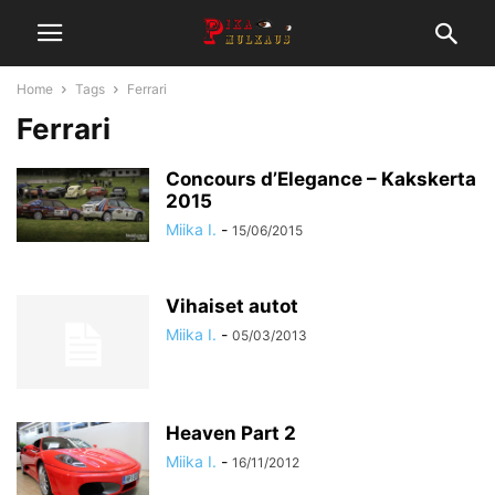
Home
Tags
Ferrari
Ferrari
Concours d’Elegance – Kakskerta
2015
Miika I.
-
15/06/2015
Vihaiset autot
Miika I.
-
05/03/2013
Heaven Part 2
Miika I.
-
16/11/2012