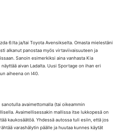
da 6:lta ja/tai Toyota Avensikselta. Omasta mielestäni
sti alkanut panostaa myös virtaviivaisuuteen ja
ssaan. Sanoin esimerkiksi aina vanhasta Kia
 näyttää aivan Ladalta. Uusi Sportage on ihan eri
un aiheena on I40.
n sanotulla avaimettomalla (tai oikeammin
ellisella. Avaimellisessakin mallissa itse lukkopesä on
ttää kaukosäätöä. Yhdessä autossa tuli esiin, että jos
ärähtää varashälytin päälle ja huutaa kunnes käytät