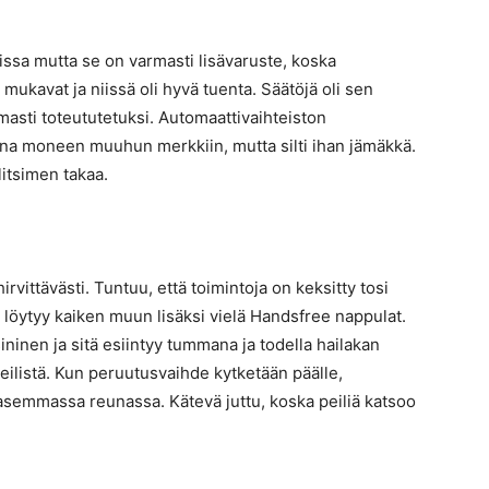
ssa mutta se on varmasti lisävaruste, koska
t mukavat ja niissä oli hyvä tuenta. Säätöjä oli sen
asti toteututetuksi. Automaattivaihteiston
una moneen muuhun merkkiin, mutta silti ihan jämäkkä.
litsimen takaa.
vittävästi. Tuntuu, että toimintoja on keksitty tosi
a löytyy kaiken muun lisäksi vielä Handsfree nappulat.
ninen ja sitä esiintyy tummana ja todella hailakan
eilistä. Kun peruutusvaihde kytketään päälle,
semmassa reunassa. Kätevä juttu, koska peiliä katsoo