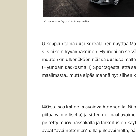
Kuva www.hyundai.fi -sivulta
Ulkoapäin tämä uusi Korealainen näyttää Maz
siis oikein hyvännäköinen. Hyundai on selvä
muutenkin ulkonäköön näissä uusissa mallei
(Hyundain kakkosmalli) Sportagesta, että se
maailmasta…mutta eipäs mennä nyt siihen k
I40:stä saa kahdella avainvaihtoehdolla. Nii
piiloaivaimellisella) ja sitten normaaliavaim
peitetty muovihässäkällä ja tarkoitus on käy
avaat ”avaimettoman” sillä piiloavaimella, p