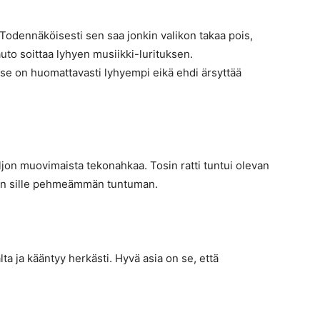
. Todennäköisesti sen saa jonkin valikon takaa pois,
uto soittaa lyhyen musiikki-lurituksen.
e on huomattavasti lyhyempi eikä ehdi ärsyttää
aljon muovimaista tekonahkaa. Tosin ratti tuntui olevan
ikin sille pehmeämmän tuntuman.
ta ja kääntyy herkästi. Hyvä asia on se, että