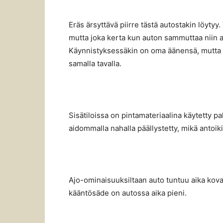
Eräs ärsyttävä piirre tästä autostakin löytyy
mutta joka kerta kun auton sammuttaa niin a
Käynnistyksessäkin on oma äänensä, mutta s
samalla tavalla.
Sisätiloissa on pintamateriaalina käytetty p
aidommalla nahalla päällystetty, mikä anto
Ajo-ominaisuuksiltaan auto tuntuu aika koval
kääntösäde on autossa aika pieni.