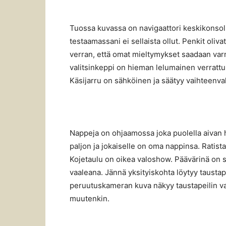
Tuossa kuvassa on navigaattori keskikonsoli
testaamassani ei sellaista ollut. Penkit oliva
verran, että omat mieltymykset saadaan varm
valitsinkeppi on hieman lelumainen verratt
Käsijarru on sähköinen ja säätyy vaihteenva
Nappeja on ohjaamossa joka puolella aivan hir
paljon ja jokaiselle on oma nappinsa. Ratist
Kojetaulu on oikea valoshow. Päävärinä on si
vaaleana. Jännä yksityiskohta löytyy taustap
peruutuskameran kuva näkyy taustapeilin va
muutenkin.