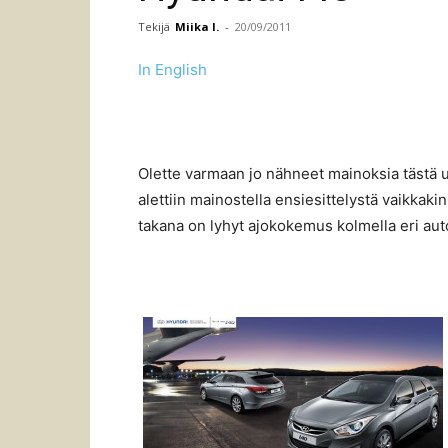
Tekijä
Miika I.
-
20/09/2011
In English
Olette varmaan jo nähneet mainoksia tästä 
alettiin mainostella ensiesittelystä vaikkak
takana on lyhyt ajokokemus kolmella eri autoll