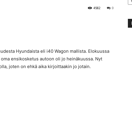
4582
0
uudesta Hyundaista eli i40 Wagon mallista. Elokuussa
in oma ensikosketus autoon oli jo heinäkuussa. Nyt
a, joten on ehkä aika kirjoittaakin jo jotain.