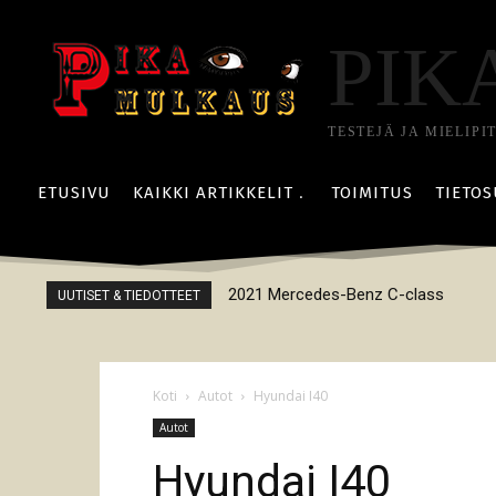
PIK
TESTEJÄ JA MIELIPI
ETUSIVU
KAIKKI ARTIKKELIT
TOIMITUS
TIETOS
2021 Mercedes-Benz C-class
UUTISET & TIEDOTTEET
Koti
Autot
Hyundai I40
Autot
Hyundai I40