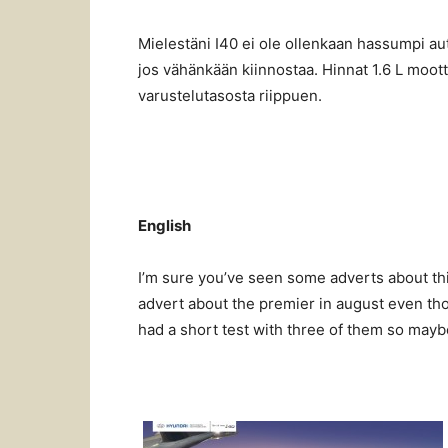
Mielestäni I40 ei ole ollenkaan hassumpi a
jos vähänkään kiinnostaa. Hinnat 1.6 L moott
varustelutasosta riippuen.
English
I’m sure you’ve seen some adverts about th
advert about the premier in august even thou
had a short test with three of them so maybe