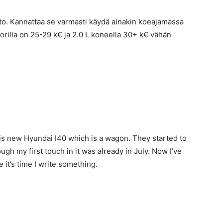
uto. Kannattaa se varmasti käydä ainakin koeajamassa
orilla on 25-29 k€ ja 2.0 L koneella 30+ k€ vähän
is new Hyundai I40 which is a wagon. They started to
gh my first touch in it was already in July. Now I’ve
 it’s time I write something.