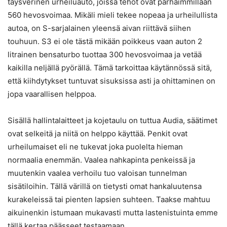
täysverinen urheiluauto, joissa tehot ovat parhaimmillaan
560 hevosvoimaa. Mikäli mieli tekee nopeaa ja urheilullista
autoa, on S-sarjalainen yleensä aivan riittävä siihen
touhuun. S3 ei ole tästä mikään poikkeus vaan auton 2
litrainen bensaturbo tuottaa 300 hevosvoimaa ja vetää
kaikilla neljällä pyörällä. Tämä tarkoittaa käytännössä sitä,
että kiihdytykset tuntuvat sisuksissa asti ja ohittaminen on
jopa vaarallisen helppoa.
Sisällä hallintalaitteet ja kojetaulu on tuttua Audia, säätimet
ovat selkeitä ja niitä on helppo käyttää. Penkit ovat
urheilumaiset eli ne tukevat joka puolelta hieman
normaalia enemmän. Vaalea nahkapinta penkeissä ja
muutenkin vaalea verhoilu tuo valoisan tunnelman
sisätiloihin. Tällä värillä on tietysti omat hankaluutensa
kurakeleissä tai pienten lapsien suhteen. Taakse mahtuu
aikuinenkin istumaan mukavasti mutta lastenistuinta emme
tällä kertaa päässeet testaamaan.