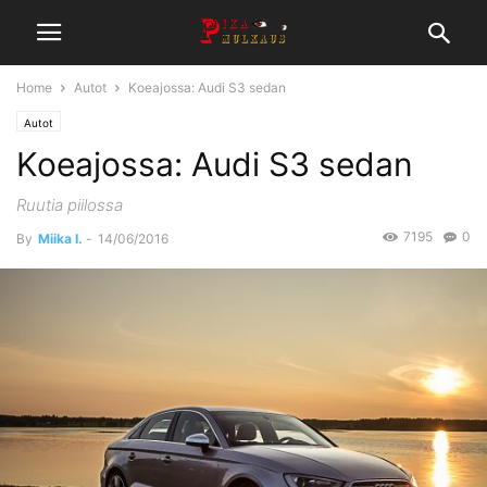
Home
Autot
Koeajossa: Audi S3 sedan
Autot
Koeajossa: Audi S3 sedan
Ruutia piilossa
7195
0
By
Miika I.
-
14/06/2016