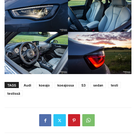
TAGS
Audi
koeajo
koeajossa
S3
sedan
testi
testissä