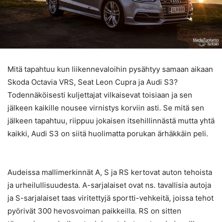
Mitä tapahtuu kun liikennevaloihin pysähtyy samaan aikaan
Skoda Octavia VRS, Seat Leon Cupra ja Audi S3?
Todennäköisesti kuljettajat vilkaisevat toisiaan ja sen
jälkeen kaikille nousee virnistys korviin asti. Se mitä sen
jälkeen tapahtuu, riippuu jokaisen itsehillinnästä mutta yhtä
kaikki, Audi S3 on siitä huolimatta porukan ärhäkkäin peli.
Audeissa mallimerkinnät A, S ja RS kertovat auton tehoista
ja urheilullisuudesta. A-sarjalaiset ovat ns. tavallisia autoja
ja S-sarjalaiset taas viritettyjä sportti-vehkeitä, joissa tehot
pyörivät 300 hevosvoiman paikkeilla. RS on sitten