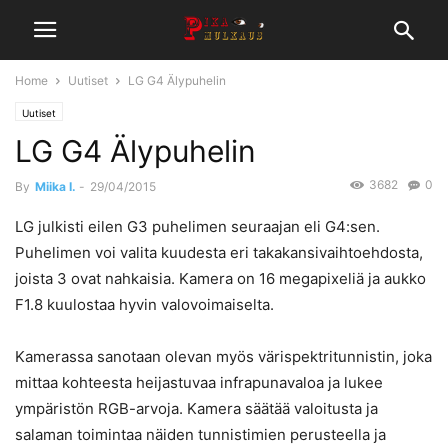
Home
Uutiset
LG G4 Älypuhelin
Uutiset
LG G4 Älypuhelin
3682
0
By
Miika I.
-
29/04/2015
LG julkisti eilen G3 puhelimen seuraajan eli G4:sen.
Puhelimen voi valita kuudesta eri takakansivaihtoehdosta,
joista 3 ovat nahkaisia. Kamera on 16 megapixeliä ja aukko
F1.8 kuulostaa hyvin valovoimaiselta.
Kamerassa sanotaan olevan myös värispektritunnistin, joka
mittaa kohteesta heijastuvaa infrapunavaloa ja lukee
ympäristön RGB-arvoja. Kamera säätää valoitusta ja
salaman toimintaa näiden tunnistimien perusteella ja