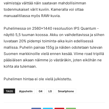
valmistaja väittää näin saatavan mahdollisimman
todenmukaiset värit kuviin. Kameralla voi ottaa
manuaalitilassa myös RAW-kuvia.
Puhelimessa on 2560×1440 resoluution IPS Quantum -
näyttö 5,5 tuuman koossa. Akku on vaihdettavissa ja siihen
luvataan 20% pidempi toiminta-aika kuin edellisessä
mallissa. Puhelin painaa 155g ja näiden odotetaan tulevan
Suomen markkinoille vielä ennen kesää. Viime road tripillä
pääsiäisen aikaan näimme jo västäräkin, joten eiköhän ne
kohta ala tulemaan.
Puhelimen hintaa ei ole vielä julkistettu.
TAGS
älypuhelin
G4
LG
Smartphone