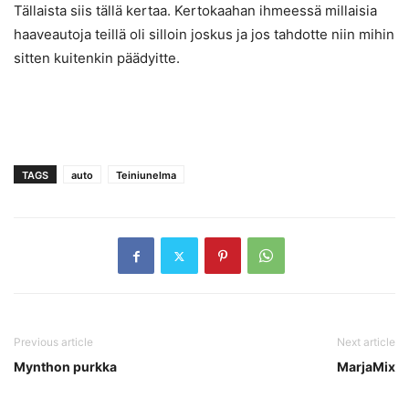
Tällaista siis tällä kertaa. Kertokaahan ihmeessä millaisia
haaveautoja teillä oli silloin joskus ja jos tahdotte niin mihin
sitten kuitenkin päädyitte.
TAGS
auto
Teiniunelma
Previous article
Next article
Mynthon purkka
MarjaMix