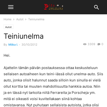
Home
Autot
Teiniunelma
Autot
Teiniunelma
3309
0
By
Miika I.
-
30/10/2012
Hei.
Ajattelin tämän päivän postauksessa ottaa keskusteluun
sellaisen autoaiheen kun teini-iässä ollut unelma-auto. Siis
auto, jonka olisit halunnut saada silloin kun sinulla ei vielä
ollut korttia tai muuten mahdollisuutta hankkia autoa. Niin
ja en tässä nyt tarkoita niitä Ferrareita ja Porscheja ym.
mitä ei oikeasti voisi kuvitellakaan siinä kohtaa
omistavansa. Nyt puhutaan sellaisista autoista, jotka olisi