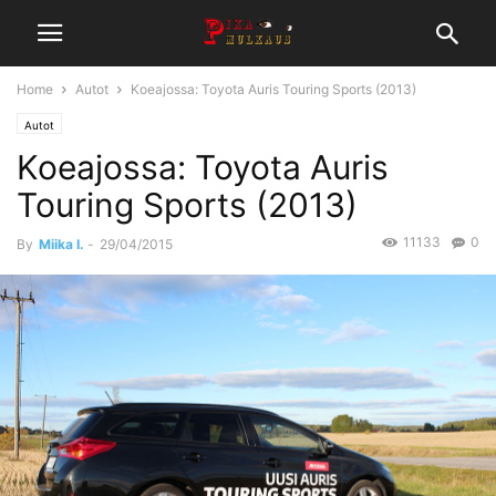
Home
Autot
Koeajossa: Toyota Auris Touring Sports (2013)
Autot
Koeajossa: Toyota Auris
Touring Sports (2013)
11133
0
By
Miika I.
-
29/04/2015