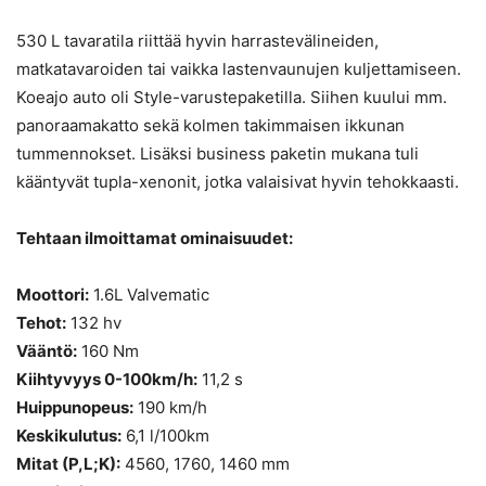
530 L tavaratila riittää hyvin harrastevälineiden,
matkatavaroiden tai vaikka lastenvaunujen kuljettamiseen.
Koeajo auto oli Style-varustepaketilla. Siihen kuului mm.
panoraamakatto sekä kolmen takimmaisen ikkunan
tummennokset. Lisäksi business paketin mukana tuli
kääntyvät tupla-xenonit, jotka valaisivat hyvin tehokkaasti.
Tehtaan ilmoittamat ominaisuudet:
Moottori:
1.6L Valvematic
Tehot:
132 hv
Vääntö:
160 Nm
Kiihtyvyys 0-100km/h:
11,2 s
Huippunopeus:
190 km/h
Keskikulutus:
6,1 l/100km
Mitat (P,L;K):
4560, 1760, 1460 mm