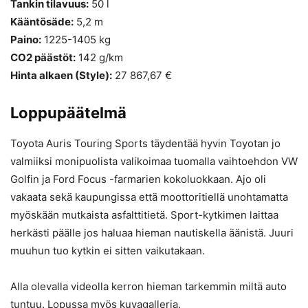
Tankin tilavuus:
50 l
Kääntösäde:
5,2 m
Paino:
1225-1405 kg
CO2 päästöt:
142 g/km
Hinta alkaen (Style):
27 867,67 €
Loppupäätelmä
Toyota Auris Touring Sports täydentää hyvin Toyotan jo
valmiiksi monipuolista valikoimaa tuomalla vaihtoehdon VW
Golfin ja Ford Focus -farmarien kokoluokkaan. Ajo oli
vakaata sekä kaupungissa että moottoritiellä unohtamatta
myöskään mutkaista asfalttitietä. Sport-kytkimen laittaa
herkästi päälle jos haluaa hieman nautiskella äänistä. Juuri
muuhun tuo kytkin ei sitten vaikutakaan.
Alla olevalla videolla kerron hieman tarkemmin miltä auto
tuntuu. Lopussa myös kuvagalleria.