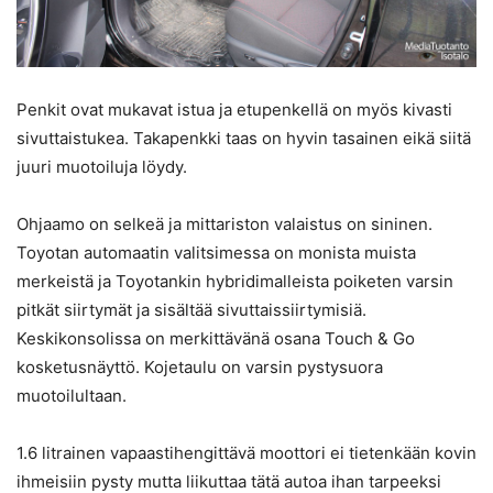
Penkit ovat mukavat istua ja etupenkellä on myös kivasti
sivuttaistukea. Takapenkki taas on hyvin tasainen eikä siitä
juuri muotoiluja löydy.
Ohjaamo on selkeä ja mittariston valaistus on sininen.
Toyotan automaatin valitsimessa on monista muista
merkeistä ja Toyotankin hybridimalleista poiketen varsin
pitkät siirtymät ja sisältää sivuttaissiirtymisiä.
Keskikonsolissa on merkittävänä osana Touch & Go
kosketusnäyttö. Kojetaulu on varsin pystysuora
muotoilultaan.
1.6 litrainen vapaastihengittävä moottori ei tietenkään kovin
ihmeisiin pysty mutta liikuttaa tätä autoa ihan tarpeeksi