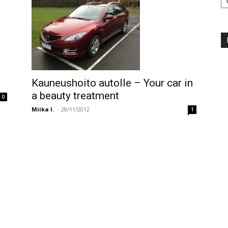
Kauneushoito autolle – Your car in
a beauty treatment
0
Miika I.
-
28/11/2012
1