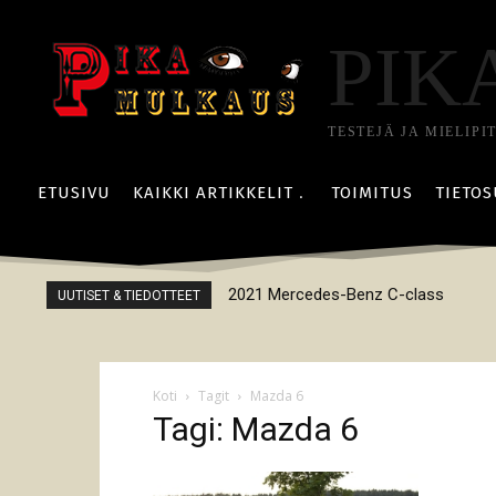
PIK
TESTEJÄ JA MIELIPI
ETUSIVU
KAIKKI ARTIKKELIT
TOIMITUS
TIETOS
2021 Mercedes-Benz C-class
UUTISET & TIEDOTTEET
Koti
Tagit
Mazda 6
Tagi: Mazda 6