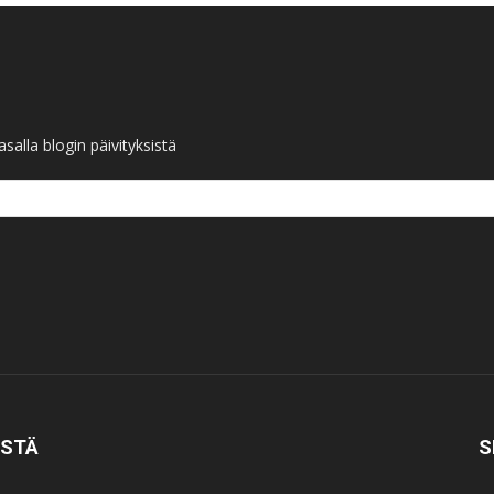
salla blogin päivityksistä
ISTÄ
S