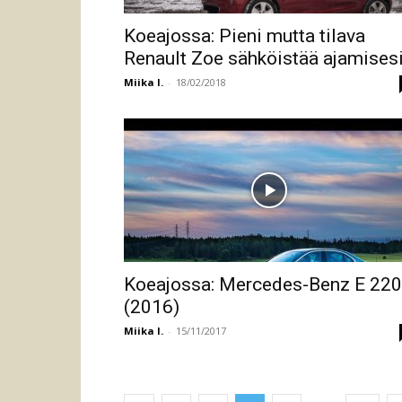
Koeajossa: Pieni mutta tilava
Renault Zoe sähköistää ajamises
Miika I.
-
18/02/2018
Koeajossa: Mercedes-Benz E 22
(2016)
Miika I.
-
15/11/2017