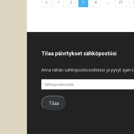
...
1
2
3
4
27
Tilaa päivitykset sähköpostiisi
Anna tähän sähköpostiosoitteesi ja pysyt ajan ta
Sähköpostiosoite
Tilaa