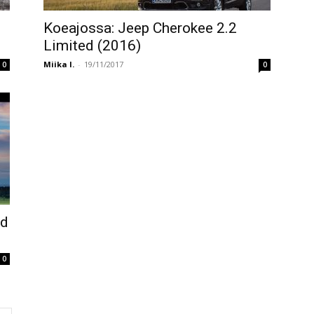
Koeajossa: Jeep Cherokee 2.2
i
Limited (2016)
Miika I.
-
19/11/2017
0
0
0d
0