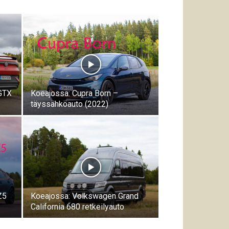
GTX
Koeajossa: Cupra Born –
täyssähköauto (2022)
Z5
Koeajossa: Volkswagen Grand
California 680 retkeilyauto