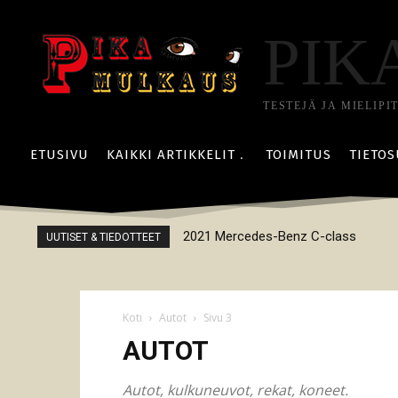
PIK
TESTEJÄ JA MIELIPI
ETUSIVU
KAIKKI ARTIKKELIT
TOIMITUS
TIETOS
2021 Mercedes-Benz C-class
UUTISET & TIEDOTTEET
Koti
Autot
Sivu 3
AUTOT
Autot, kulkuneuvot, rekat, koneet.