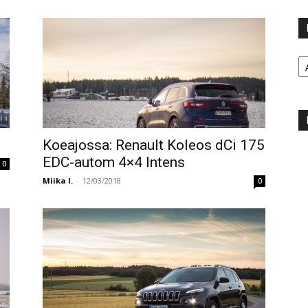
Ka
Koeajossa: Renault Koleos dCi 175
EDC-autom 4×4 Intens
0
Miika I.
-
12/03/2018
0