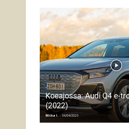
Koeajossa: Audi Q4 e-tr
(2022)
Miika I.
-
06/04/2025