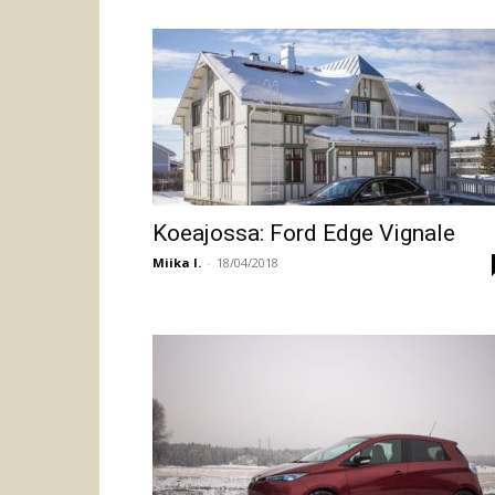
Koeajossa: Ford Edge Vignale
Miika I.
-
18/04/2018