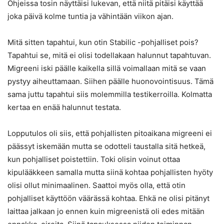
Ohjeissa tosin näyttäisi lukevan, että niitä pitäisi käyttää
joka päivä kolme tuntia ja vähintään viikon ajan.
Mitä sitten tapahtui, kun otin Stabilic -pohjalliset pois?
Tapahtui se, mitä ei olisi todellakaan halunnut tapahtuvan.
Migreeni iski päälle kaikella sillä voimallaan mitä se vaan
pystyy aiheuttamaan. Siihen päälle huonovointisuus. Tämä
sama juttu tapahtui siis molemmilla testikerroilla. Kolmatta
kertaa en enää halunnut testata.
Lopputulos oli siis, että pohjallisten pitoaikana migreeni ei
päässyt iskemään mutta se odotteli taustalla sitä hetkeä,
kun pohjalliset poistettiin. Toki olisin voinut ottaa
kipulääkkeen samalla mutta siinä kohtaa pohjallisten hyöty
olisi ollut minimaalinen. Saattoi myös olla, että otin
pohjalliset käyttöön väärässä kohtaa. Ehkä ne olisi pitänyt
laittaa jalkaan jo ennen kuin migreenistä oli edes mitään