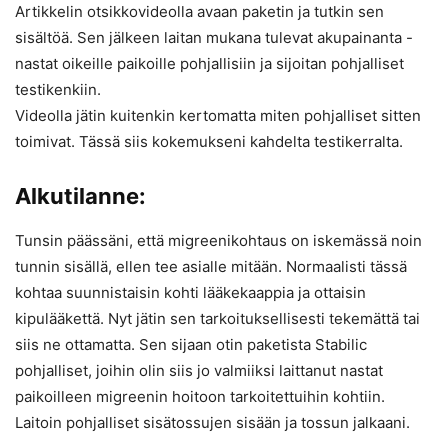
Artikkelin otsikkovideolla avaan paketin ja tutkin sen
sisältöä. Sen jälkeen laitan mukana tulevat akupainanta -
nastat oikeille paikoille pohjallisiin ja sijoitan pohjalliset
testikenkiin.
Videolla jätin kuitenkin kertomatta miten pohjalliset sitten
toimivat. Tässä siis kokemukseni kahdelta testikerralta.
Alkutilanne:
Tunsin päässäni, että migreenikohtaus on iskemässä noin
tunnin sisällä, ellen tee asialle mitään. Normaalisti tässä
kohtaa suunnistaisin kohti lääkekaappia ja ottaisin
kipulääkettä. Nyt jätin sen tarkoituksellisesti tekemättä tai
siis ne ottamatta. Sen sijaan otin paketista Stabilic
pohjalliset, joihin olin siis jo valmiiksi laittanut nastat
paikoilleen migreenin hoitoon tarkoitettuihin kohtiin.
Laitoin pohjalliset sisätossujen sisään ja tossun jalkaani.