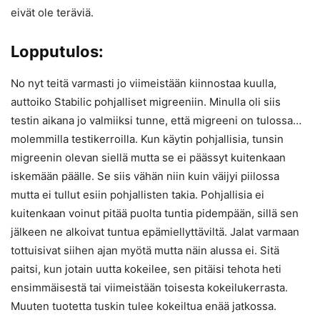
eivät ole teräviä.
Lopputulos:
No nyt teitä varmasti jo viimeistään kiinnostaa kuulla,
auttoiko Stabilic pohjalliset migreeniin. Minulla oli siis
testin aikana jo valmiiksi tunne, että migreeni on tulossa…
molemmilla testikerroilla. Kun käytin pohjallisia, tunsin
migreenin olevan siellä mutta se ei päässyt kuitenkaan
iskemään päälle. Se siis vähän niin kuin väijyi piilossa
mutta ei tullut esiin pohjallisten takia. Pohjallisia ei
kuitenkaan voinut pitää puolta tuntia pidempään, sillä sen
jälkeen ne alkoivat tuntua epämiellyttäviltä. Jalat varmaan
tottuisivat siihen ajan myötä mutta näin alussa ei. Sitä
paitsi, kun jotain uutta kokeilee, sen pitäisi tehota heti
ensimmäisestä tai viimeistään toisesta kokeilukerrasta.
Muuten tuotetta tuskin tulee kokeiltua enää jatkossa.