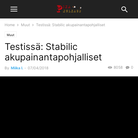
Home
Muut
Testissä: Stabilic akupainantapohjalliset
Muut
Testissä: Stabilic
akupainantapohjalliset
8058
0
By
Miika I.
-
07/04/2018