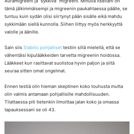
Auramigreeni ja ”sykkivä” migreeni. Minulla itselläni on
tämä jälkimmäisempi ja migreenin paukahtaessa päälle, se
tuntuu kuin sydän olisi siirtynyt pään sisälle eikä mahdu
sykkimään siellä kunnolla. Siihen liittyy myös herkkyyttä
valolle ja äänille.
Sain siis
Stabilic pohjalliset
testiin sillä mielellä, että se
vähentäisi kipulääkkeiden tarvetta migreenin hoidossa.
Lääkkeet kun rasittavat suolistoa hyvin paljon ja siitä
seuraa sitten omat ongelmat.
Ennen testiä olin hieman skeptinen koko touhusta mutta
olin valmis antamaan pohjallisille mahdollisuuden.
Tilattaessa piti tietenkin ilmoittaa jalan koko ja omassa
tapauksessani se oli 43.