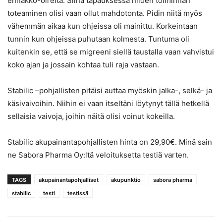
ennakko-oireita. Siinä tapauksessa niiden toiminnan
toteaminen olisi vaan ollut mahdotonta. Pidin niitä myös
vähemmän aikaa kun ohjeissa oli mainittu. Korkeintaan
tunnin kun ohjeissa puhutaan kolmesta. Tuntuma oli
kuitenkin se, että se migreeni siellä taustalla vaan vahvistui
koko ajan ja jossain kohtaa tuli raja vastaan.
Stabilic –pohjallisten pitäisi auttaa myöskin jalka-, selkä- ja
käsivaivoihin. Niihin ei vaan itseltäni löytynyt tällä hetkellä
sellaisia vaivoja, joihin näitä olisi voinut kokeilla.
Stabilic akupainantapohjallisten hinta on 29,90€. Minä sain
ne Sabora Pharma Oy:ltä veloituksetta testiä varten.
TAGS
akupainantapohjalliset
akupunktio
sabora pharma
stabilic
testi
testissä