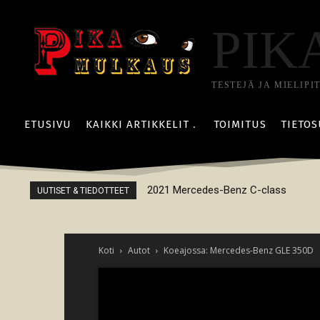
PIK
TESTEJÄ JA MIELIPI
ETUSIVU
KAIKKI ARTIKKELIT
TOIMITUS
TIETOS
2021 Mercedes-Benz C-class
Vuoden Auto Suomessa 2021 äänes
UUTISET & TIEDOTTEET
Koti
Autot
Koeajossa: Mercedes-Benz GLE 350D