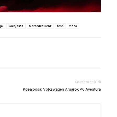
jo
koeajossa
Mercedes-Benz
testi
video
Seuraava artikkeli
Koeajossa: Volkswagen Amarok V6 Aventura