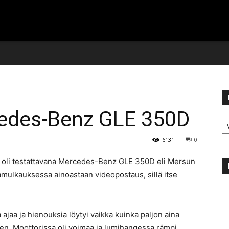
edes-Benz GLE 350D
Ka
6131
0
a oli testattavana Mercedes-Benz GLE 350D eli Mersun
kamulkauksessa ainoastaan videopostaus, sillä itse
 ajaa ja hienouksia löytyi vaikka kuinka paljon aina
tien. Moottorissa oli voimaa ja lumihangessa rämpi