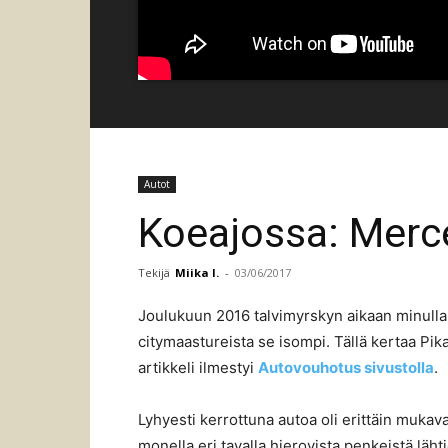
Autot
Koeajossa: Merc
Tekijä
Miika I.
-
03/06/2017
Joulukuun 2016 talvimyrskyn aikaan minull
citymaastureista se isompi. Tällä kertaa Pi
artikkeli ilmestyi
Autovouhotus sivustolla
.
Lyhyesti kerrottuna autoa oli erittäin mukava
monella eri tavalla hierovista penkeistä läh