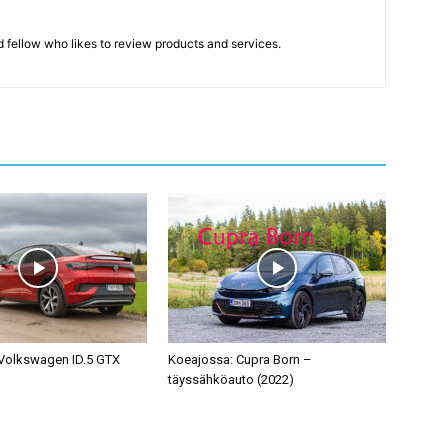
d fellow who likes to review products and services.
Volkswagen ID.5 GTX
Koeajossa: Cupra Born –
täyssähköauto (2022)