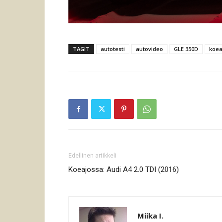
TAGIT
autotesti
autovideo
GLE 350D
koea
Edellinen artikkeli
Koeajossa: Audi A4 2.0 TDI (2016)
Miika I.