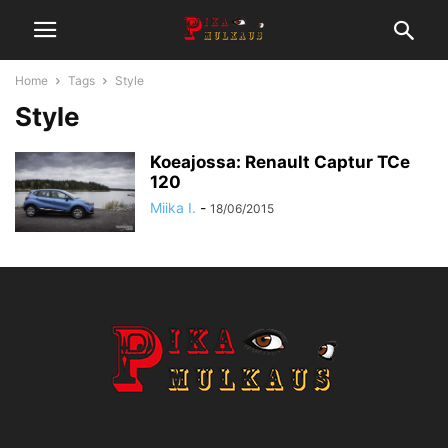
Home
Tags
Style
Style
Koeajossa: Renault Captur TCe
120
Miika I.
-
18/06/2015