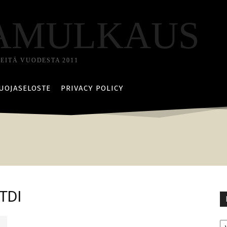
AMULKAUS
TEITÄ VUODESTA 2011
UOJASELOSTE
PRIVACY POLICY
 TDI
Ka