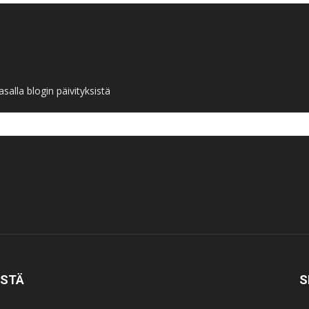
salla blogin päivityksistä
ISTÄ
S