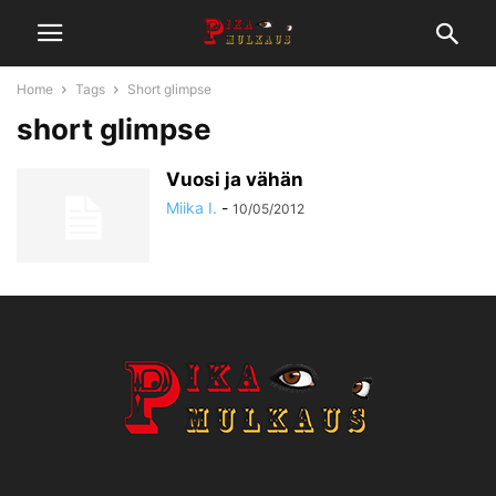
Home
Tags
Short glimpse
short glimpse
Vuosi ja vähän
Miika I.
-
10/05/2012