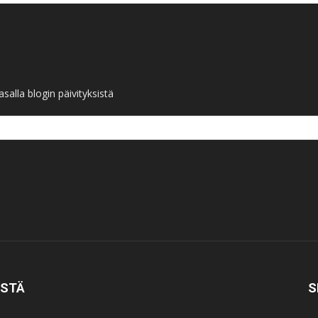
salla blogin päivityksistä
ISTÄ
S