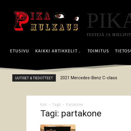
PIK
TESTEJÄ JA MIELIPI
ETUSIVU
KAIKKI ARTIKKELIT
TOIMITUS
TIETOS
2021 Mercedes-Benz C-class
UUTISET & TIEDOTTEET
Koti
Tagit
Partakone
Tagi: partakone