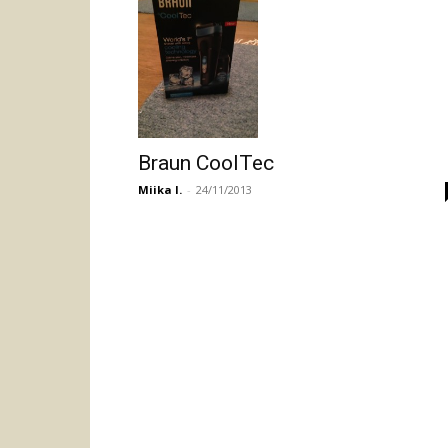
Braun CoolTec
Miika I.
-
24/11/2013