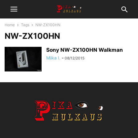
Home
Tags
NW-ZX100HN
NW-ZX100HN
Sony NW-ZX100HN Walkman
Miika I.
-
08/12/2015