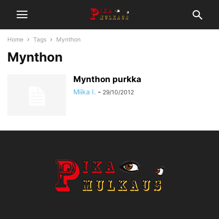
Home
Tags
Mynthon
Mynthon
Mynthon purkka
Miika I.
-
29/10/2012