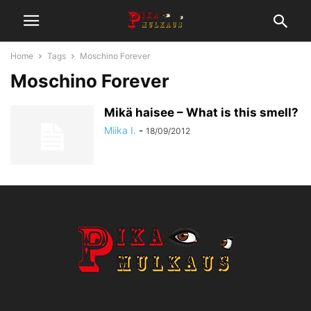
Home
Tags
Moschino Forever
Moschino Forever
Mikä haisee – What is this smell?
Miika I.
-
18/09/2012