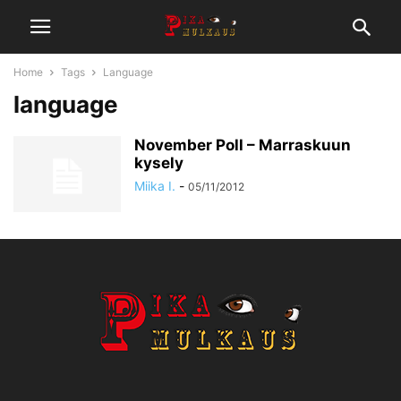
Home
Tags
Language
language
November Poll – Marraskuun
kysely
Miika I.
-
05/11/2012