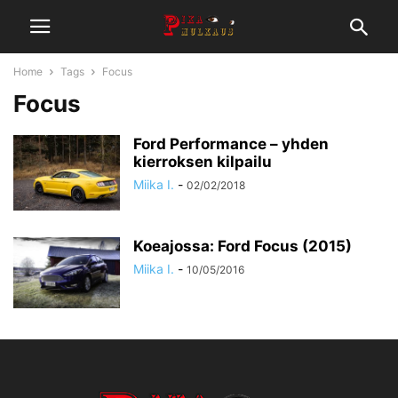
Home
Tags
Focus
Focus
Ford Performance – yhden
kierroksen kilpailu
Miika I.
-
02/02/2018
Koeajossa: Ford Focus (2015)
Miika I.
-
10/05/2016