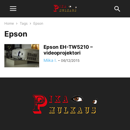
Home
Tags
Epson
Epson
Epson EH-TW5210 –
videoprojektori
Miika I.
-
06/12/2015