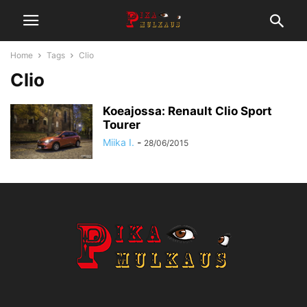
Home
Tags
Clio
Clio
Koeajossa: Renault Clio Sport
Tourer
Miika I.
-
28/06/2015