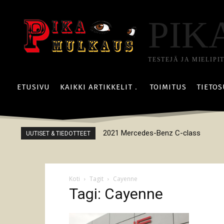
PIK
TESTEJÄ JA MIELIPI
ETUSIVU
KAIKKI ARTIKKELIT
TOIMITUS
TIETOS
2021 Mercedes-Benz C-class
UUTISET & TIEDOTTEET
Koti
Tagit
Cayenne
Tagi: Cayenne