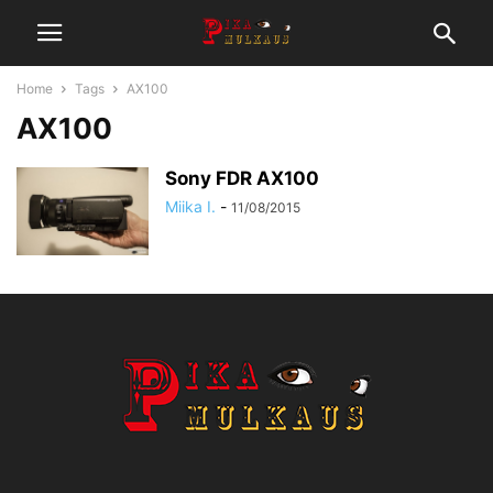
Home
Tags
AX100
AX100
Sony FDR AX100
Miika I.
-
11/08/2015