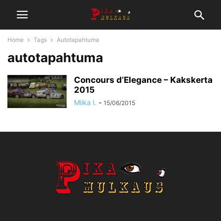
Home
Tags
Autotapahtuma
autotapahtuma
Concours d’Elegance – Kakskerta
2015
Miika I.
-
15/06/2015