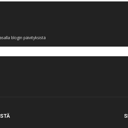
salla blogin päivityksistä
ISTÄ
S