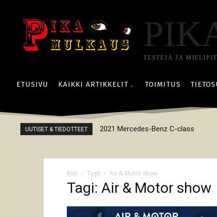
PIK
TESTEJÄ JA MIELIPI
ETUSIVU
KAIKKI ARTIKKELIT
TOIMITUS
TIETOS
2021 Mercedes-Benz C-class
UUTISET & TIEDOTTEET
Koti
Tagit
Air & Motor show
Tagi: Air & Motor show