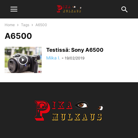
Home
Tags
A6500
A6500
Testissä: Sony A6500
Miika I.
-
19/02/2019