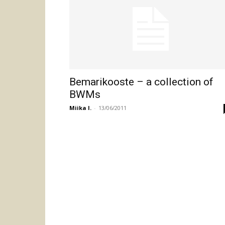
Bemarikooste – a collection of
BWMs
Miika I.
-
13/06/2011