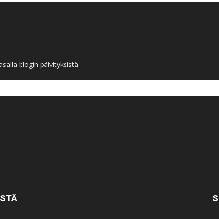
salla blogin päivityksistä
ISTÄ
S