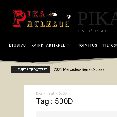
PIK
TESTEJÄ JA MIELIPI
ETUSIVU
KAIKKI ARTIKKELIT
TOIMITUS
TIETOS
2021 Mercedes-Benz C-class
UUTISET & TIEDOTTEET
Koti
Tagit
530D
Tagi: 530D