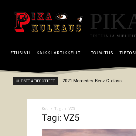
PIK
TESTEJÄ JA MIELIPI
ETUSIVU
KAIKKI ARTIKKELIT
TOIMITUS
TIETOS
2021 Mercedes-Benz C-class
UUTISET & TIEDOTTEET
Koti
Tagit
VZ5
Tagi: VZ5