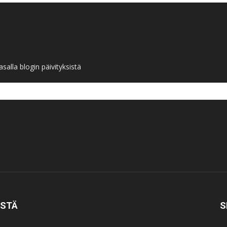
salla blogin päivityksistä
ISTÄ
S