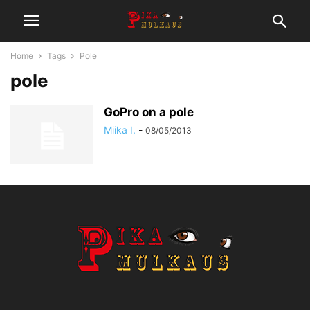
Home
Tags
Pole
pole
GoPro on a pole
Miika I.
-
08/05/2013