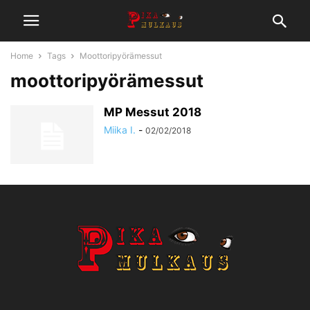
Home
Tags
Moottoripyörämessut
moottoripyörämessut
MP Messut 2018
Miika I.
-
02/02/2018