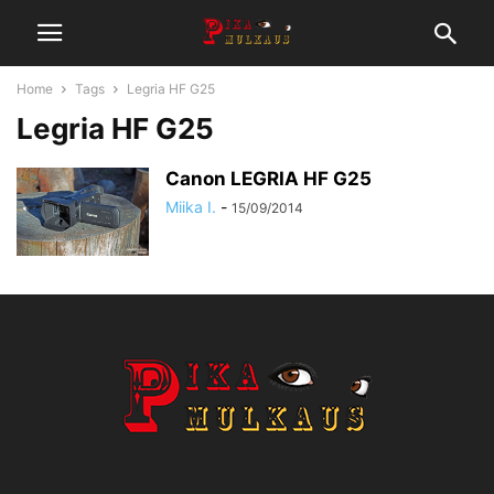
Home
Tags
Legria HF G25
Legria HF G25
Canon LEGRIA HF G25
Miika I.
-
15/09/2014