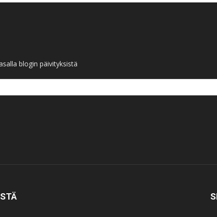
salla blogin päivityksistä
ISTÄ
S