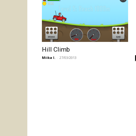
Hill Climb
Miika I.
-
27/03/2013