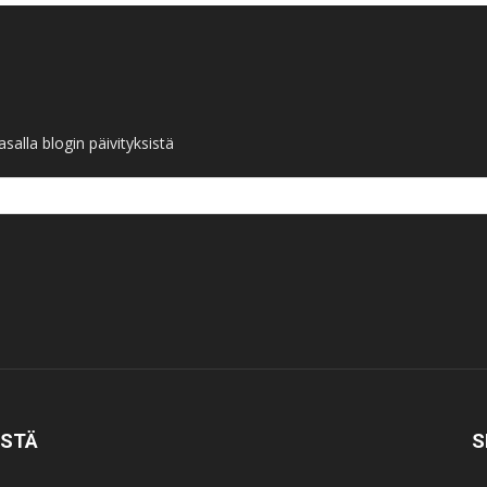
salla blogin päivityksistä
ISTÄ
S