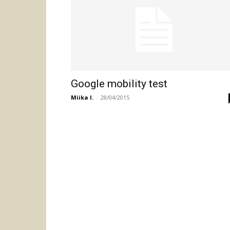
Google mobility test
Miika I.
-
28/04/2015