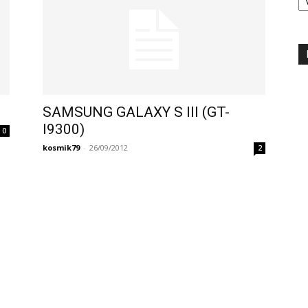
SAMSUNG GALAXY S III (GT-
I9300)
0
kosmik79
-
26/09/2012
2