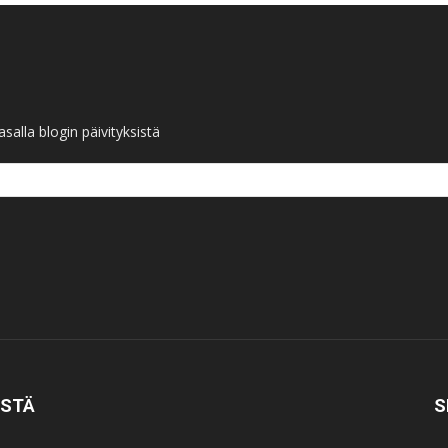
salla blogin päivityksistä
ISTÄ
S