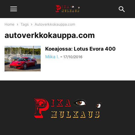
Home
Tags
Autoverkkokauppa.com
autoverkkokauppa.com
Koeajossa: Lotus Evora 400
Miika I.
-
17/10/2016